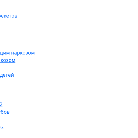
рекетов
бщим наркозом
ркозом
 детей
й
убов
ка