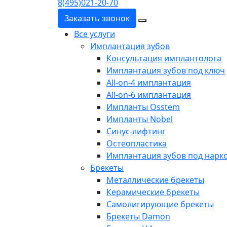
8(495)021-20-70
Заказать звонок
Все услуги
Имплантация зубов
Консультация имплантолога
Имплантация зубов под ключ
All-on-4 имплантация
All-on-6 имплантация
Импланты Osstem
Импланты Nobel
Синус-лифтинг
Остеопластика
Имплантация зубов под нарк
Брекеты
Металлические брекеты
Керамические брекеты
Самолигирующие брекеты
Брекеты Damon