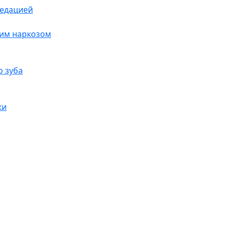
седацией
щим наркозом
о зуба
ки