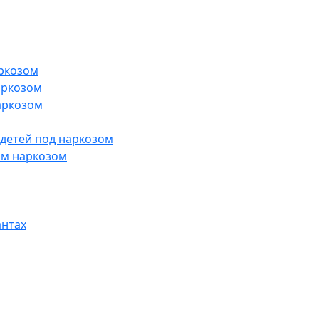
ркозом
аркозом
аркозом
 детей под наркозом
им наркозом
антах