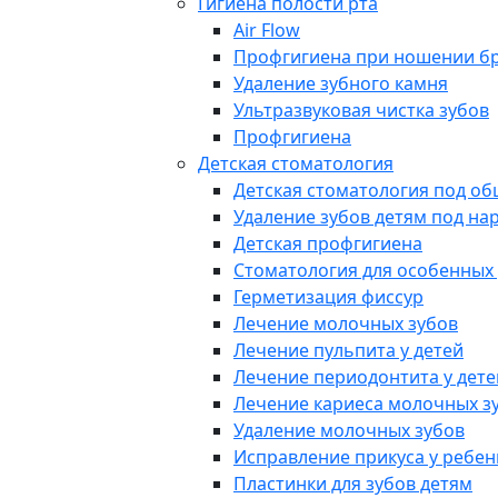
Гигиена полости рта
Air Flow
Профгигиена при ношении б
Удаление зубного камня
Ультразвуковая чистка зубов
Профгигиена
Детская стоматология
Детская стоматология под о
Удаление зубов детям под на
Детская профгигиена
Стоматология для особенных
Герметизация фиссур
Лечение молочных зубов
Лечение пульпита у детей
Лечение периодонтита у дете
Лечение кариеса молочных з
Удаление молочных зубов
Исправление прикуса у ребен
Пластинки для зубов детям