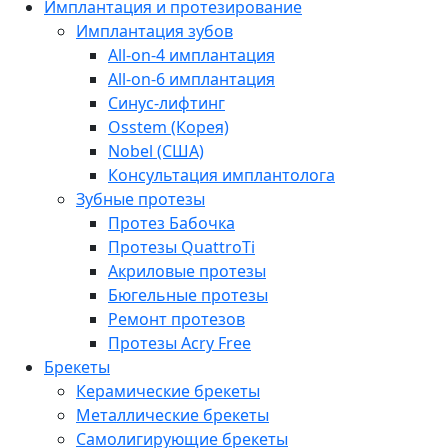
Имплантация и протезирование
Имплантация зубов
All-on-4 имплантация
All-on-6 имплантация
Синус-лифтинг
Osstem (Корея)
Nobel (США)
Консультация имплантолога
Зубные протезы
Протез Бабочка
Протезы QuattroTi
Акриловые протезы
Бюгельные протезы
Ремонт протезов
Протезы Acry Free
Брекеты
Керамические брекеты
Металлические брекеты
Самолигирующие брекеты