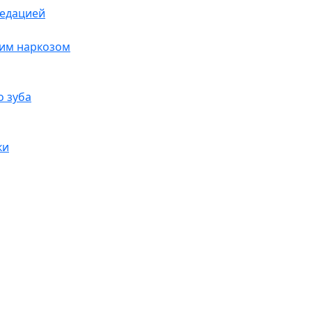
седацией
щим наркозом
о зуба
ки