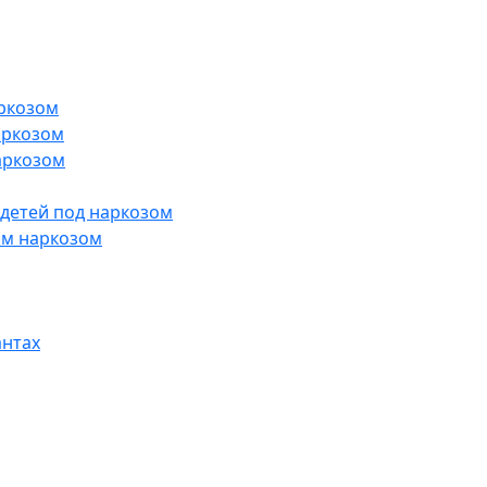
ркозом
аркозом
аркозом
 детей под наркозом
им наркозом
антах