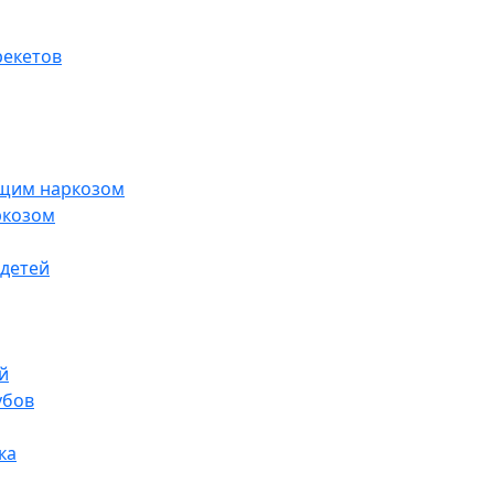
рекетов
бщим наркозом
ркозом
 детей
й
убов
ка