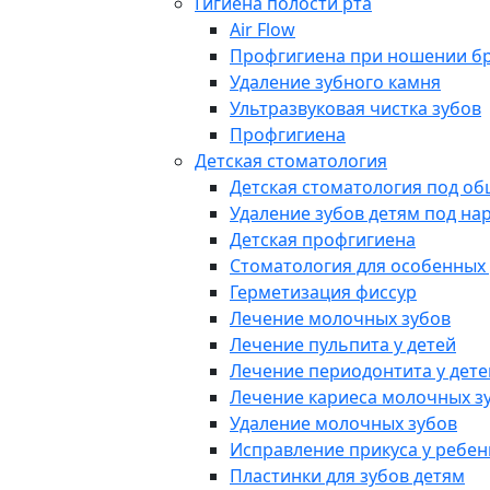
Гигиена полости рта
Air Flow
Профгигиена при ношении б
Удаление зубного камня
Ультразвуковая чистка зубов
Профгигиена
Детская стоматология
Детская стоматология под о
Удаление зубов детям под на
Детская профгигиена
Стоматология для особенных
Герметизация фиссур
Лечение молочных зубов
Лечение пульпита у детей
Лечение периодонтита у дете
Лечение кариеса молочных з
Удаление молочных зубов
Исправление прикуса у ребен
Пластинки для зубов детям