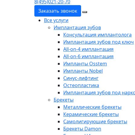
8(495)021-20-70
Заказать звонок
Все услуги
Имплантация зубов
Консультация имплантолога
Имплантация зубов под ключ
All-on-4 имплантация
All-on-6 имплантация
Импланты Osstem
Импланты Nobel
Синус-лифтинг
Остеопластика
Имплантация зубов под нарк
Брекеты
Металлические брекеты
Керамические брекеты
Самолигирующие брекеты
Брекеты Damon