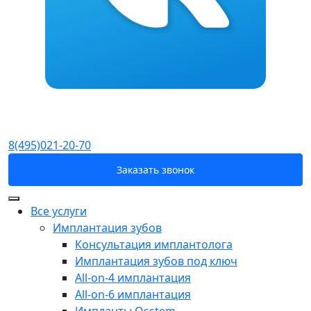
8(495)021-20-70
Заказать звонок
Все услуги
Имплантация зубов
Консультация имплантолога
Имплантация зубов под ключ
All-on-4 имплантация
All-on-6 имплантация