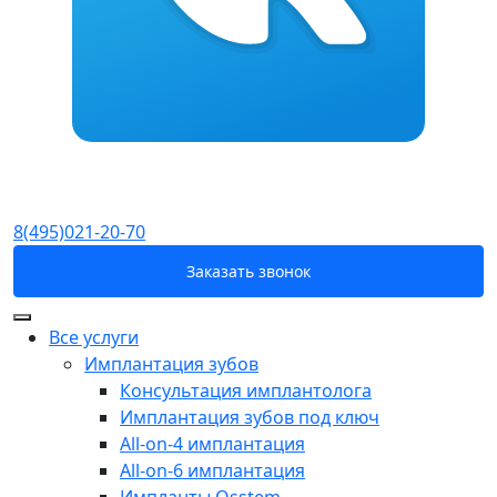
8(495)021-20-70
Заказать звонок
Все услуги
Имплантация зубов
Консультация имплантолога
Имплантация зубов под ключ
All-on-4 имплантация
All-on-6 имплантация